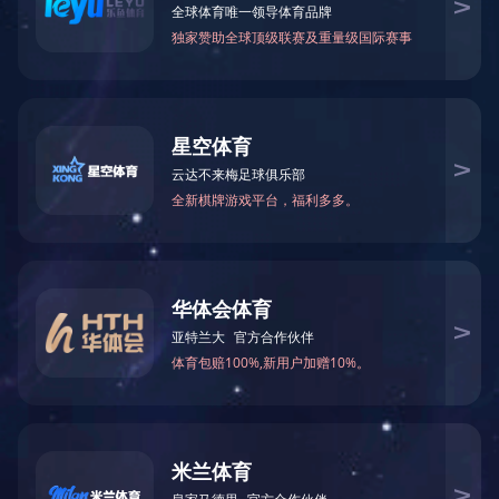
走进星华
旗下公司
集团简介
旗下公司
发展历程
集团荣誉
贵州星华置业有限公司
浏览次数：34302次
发布时间：2024-04-01 14:55:02
贵州星华置业有限公司是华体网页版登录入口-华体（中
国） 的全资公司，属星华集团旗下的区域公司。
公司于2018年2月注册成立，主营房地产开发、文旅项目
投资与运营、乡村农业发展等业务，秉承集团“立足诚信，追