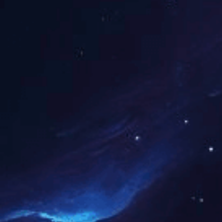
行为理念
BEHAVIOR CONCEPT
作风观
敢于担责任，才能担重任
同事观
相互尊重，彼此理解
沟通观
平等的心态，主动的姿态
学习观
勤学广才，弃学落伍
领导观
以才育人，以情励人，以德服人
得失观