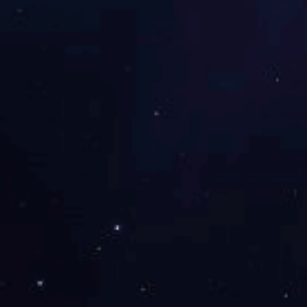
美丽乡村与赋能
人才招聘
人才理念
招聘职位
星华在线
意见反馈
联系我们
联系我们
地址：海口市海秀中路51-1号星华大厦20层
电话：0898-66766228
手机版网站
友情链接
LINK