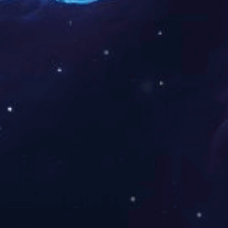
宠辱不惊，胸怀大局
走进星华
集团简介
旗下公司
发展历程
集团荣誉
星华动态
集团新闻
媒体报道
企业文化
文化理念
精彩活动
星华故事
投资产业
文旅运营与融合
城市更新与改造