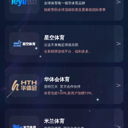
美丽乡村与赋能
星华大厦
星华大厦为一幢集办公、商业于一体的综合性大楼，地上
为20层，地下2层，总建筑面积 27578.98m2。距海秀东路繁华
商业区与国贸传统商务办公区近在咫尺，交通极为便利，为商
务办公的绝佳场所。星华大厦倾力打造海口最高档写字楼，配
四部日立高速原装电梯，采用了目前国内最先进的宽带上网、
数据通信、数据互联等智能化设施、楼宇管理自动化系统、办
公自动化系统、通信自动化系统、消防保安自动化系统、停车
场管理自动化系统、无线上网系统，现代化的办公环境为入驻
企业和商家开展商务活动提供极为便利的条件，帮助企业实现
远大的发展目标。