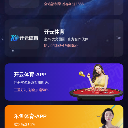
人才招聘
人才理念
招聘职位
星华在线
意见反馈
联系我们
联系我们
地址：海口市海秀中路51-1号星华大厦20层
电话：0898-66766228
手机版网站
友情链接
LINK