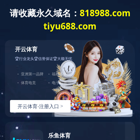
华体网页版登录入口-华体（中国）
走进星华
集团简介
旗下公司
发展历程
集团荣誉
新闻动态
集团新闻
媒体报道
企业文化
文化理念
精彩活动
星华故事
投资产业
文旅运营与融合
城市更新与改造
美丽乡村与赋能
社会公益
人才招聘
人才理念
招聘职位
星籍会
星华在线
意见反馈
联系我们
投资产业
文旅运营与融合
城市更新与改造