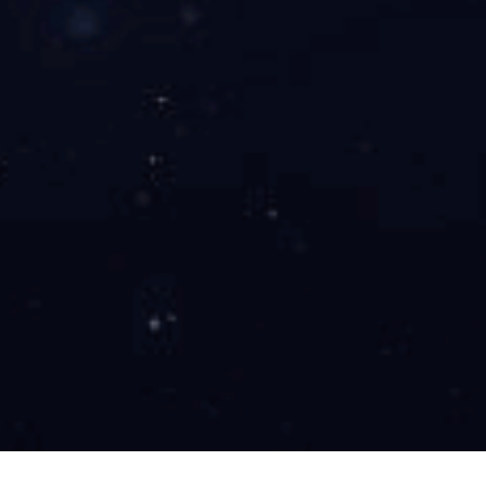
联系我们
地址：海口市海秀中路51-1号星华大厦20层
电话：0898-66766228
手机版网站
友情链接
LINK
三亚亚龙湾星华套房假日酒店
三亚星华旅游开发有限公司
海南中田旅业开发有限公司
海口星华房地产开发有限公司
海南星悦巢物业服务有限公司