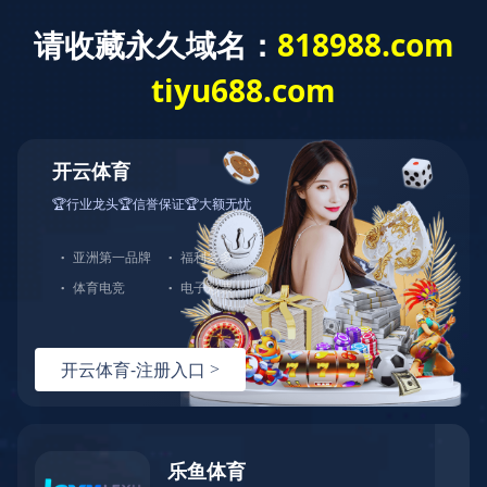
华体网页版登录入口-华体（中国）
走进星华
集团简介
旗下公司
发展历程
集团荣誉
新闻动态
集团新闻
媒体报道
企业文化
文化理念
精彩活动
星华故事
投资产业
文旅运营与融合
城市更新与改造
美丽乡村与赋能
社会公益
人才招聘
人才理念
招聘职位
星籍会
星华在线
意见反馈
联系我们
企业文化