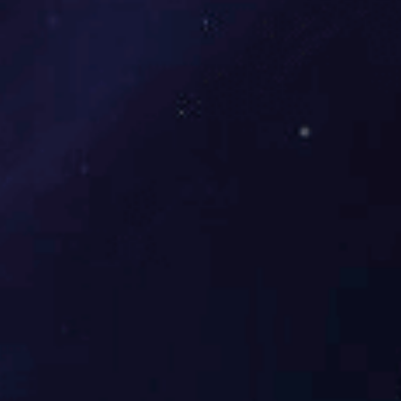
“海上生明月，天涯共此时。”天上一轮明月，海上一轮明
月，交相辉映。星华集团2019年迎中秋活动在这浪漫的月色
下，在这耀眼的篝火旁，圆满结束。期待来年我们再相聚！
上一篇：“成就精彩自我，共创星华辉煌” ——2019年海
南星华集团员工户外拓展活动圆满结束
下一篇：“凝心聚力 共创辉煌” ——2019年星华实业地产
公司员工拓展活动
返回
走进星华
集团简介
旗下公司
发展历程
集团荣誉