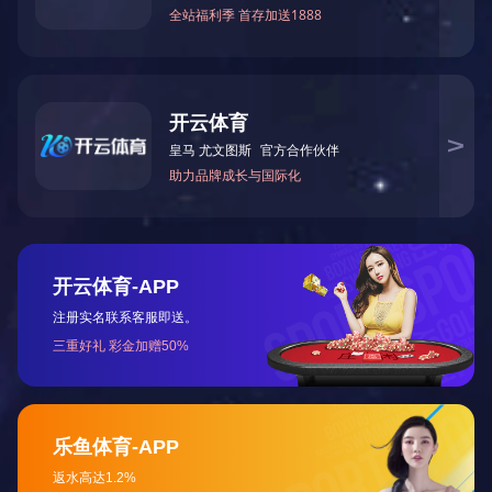
冲锋号响起，面对炎炎烈日，战士们没有退缩。带上自己的工
具，勇往直前。
在各队长的带领分工之下，打水的打水，铲沙的铲沙，各司其
职，团结协作。
终于完成了！一张全家福，装下了我们星华集团的所有小伙
伴。
稍事休整以后，接下来的环节是自助烧烤晚宴，大家觥筹交