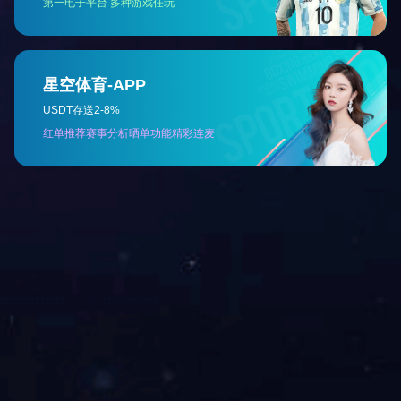
意见反馈
联系我们
联系我们
地址：海口市海秀中路51-1号星华大厦20层
电话：0898-66766228
手机版网站
友情链接
LINK
三亚亚龙湾星华套房假日酒店
三亚星华旅游开发有限公司
海南中田旅业开发有限公司